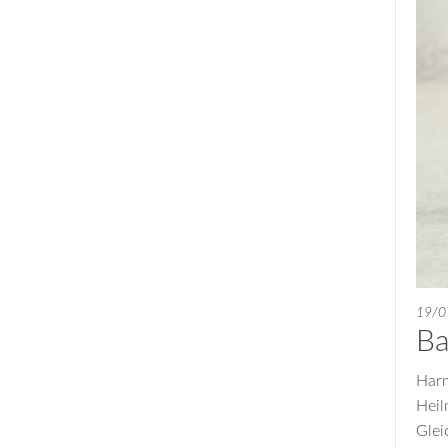
19/0
Ba
Harm
Heil
Glei