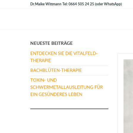
Zum
Dr.Maike Wittmann Tel: 0664 505 24 25 (oder WhatsApp)
Inhalt
springen
Dr. Maike
Arztpraxis für
Alternativmedizin
Wittmann
NEUESTE BEITRÄGE
ENTDECKEN SIE DIE VITALFELD-
THERAPIE
BACHBLÜTEN-THERAPIE
TOXIN- UND
SCHWERMETALLAUSLEITUNG FÜR
EIN GESÜNDERES LEBEN